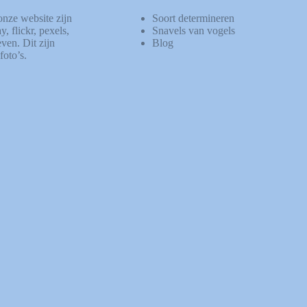
onze website zijn
Soort determineren
ay
,
flickr
,
pexels
,
Snavels van vogels
ven. Dit zijn
Blog
foto’s.