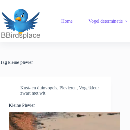
Ga
naar
de
inhoud
Home
Vogel determinatie
Tag
kleine plevier
Kust- en duinvogels
,
Plevieren
,
Vogelkleur
zwart met wit
Kleine Plevier