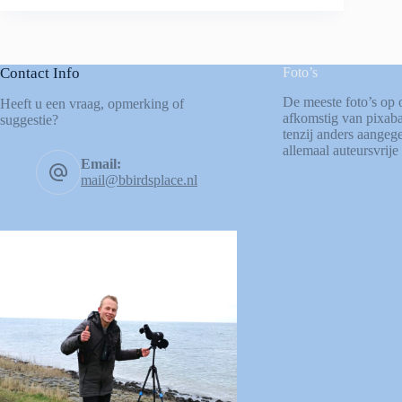
Contact Info
Foto’s
De meeste foto’s op 
Heeft u een vraag, opmerking of
afkomstig van
pixab
suggestie?
tenzij anders aangege
allemaal auteursvrije 
Email:
mail@bbirdsplace.nl