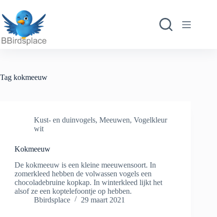
Ga
naar
de
inhoud
Tag
kokmeeuw
Kust- en duinvogels
,
Meeuwen
,
Vogelkleur
wit
Kokmeeuw
De kokmeeuw is een kleine meeuwensoort. In
zomerkleed hebben de volwassen vogels een
chocoladebruine kopkap. In winterkleed lijkt het
alsof ze een koptelefoontje op hebben.
Bbirdsplace
29 maart 2021