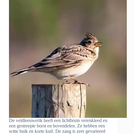
De veldleeuwerik heeft een lichtbruin verenkleed en
een gestreepte borst en bovendelen. Ze hebben een
witte buik en korte kuif. De zang is zeer gevarieerd