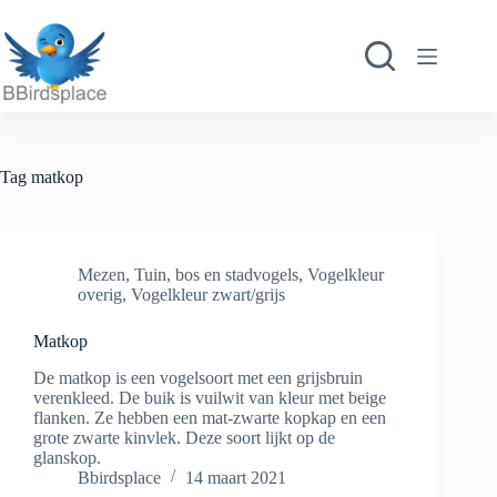
Ga
naar
de
inhoud
Tag
matkop
Mezen
,
Tuin, bos en stadvogels
,
Vogelkleur
overig
,
Vogelkleur zwart/grijs
Matkop
De matkop is een vogelsoort met een grijsbruin
verenkleed. De buik is vuilwit van kleur met beige
flanken. Ze hebben een mat-zwarte kopkap en een
grote zwarte kinvlek. Deze soort lijkt op de
glanskop.
Bbirdsplace
14 maart 2021