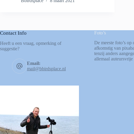
Bbirdsplace
8 maart 2021
Contact Info
Foto’s
De meeste foto’s op 
Heeft u een vraag, opmerking of
afkomstig van
pixab
suggestie?
tenzij anders aangege
allemaal auteursvrije 
Email:
mail@bbirdsplace.nl