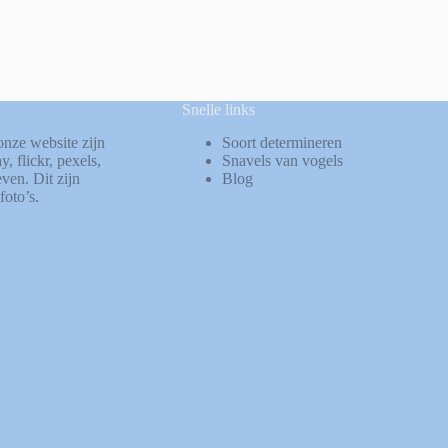
Snelle links
onze website zijn
Soort determineren
ay
,
flickr
,
pexels
,
Snavels van vogels
ven. Dit zijn
Blog
foto’s.