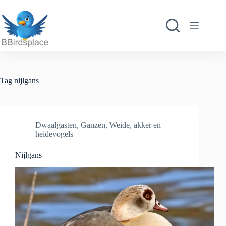
Ga
naar
de
inhoud
Tag
nijlgans
Dwaalgasten
,
Ganzen
,
Weide, akker en
heidevogels
Nijlgans