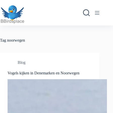
Ga
naar
de
inhoud
Tag
noorwegen
Blog
Vogels kijken in Denemarken en Noorwegen