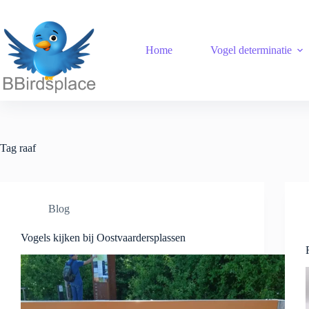
Ga
naar
de
inhoud
Home
Vogel determinatie
Tag
raaf
Blog
Vogels kijken bij Oostvaardersplassen