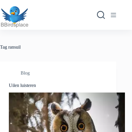
Ga
naar
de
inhoud
Tag
ransuil
Blog
Uilen luisteren