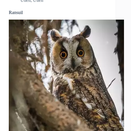
Uilen
,
Uilen
Ransuil