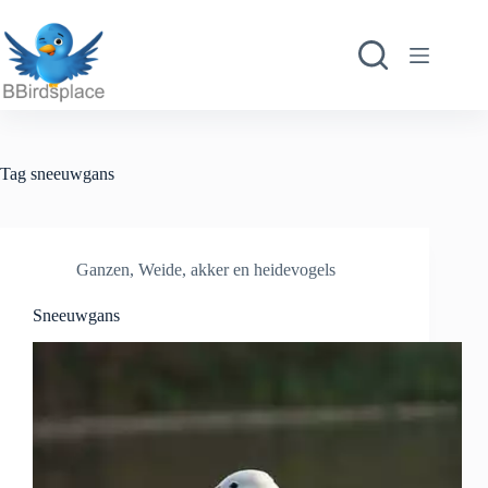
Ga
naar
de
inhoud
Tag
sneeuwgans
Ganzen
,
Weide, akker en heidevogels
Sneeuwgans