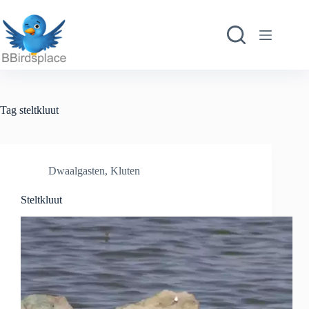
Ga
naar
de
inhoud
Tag
steltkluut
Dwaalgasten
,
Kluten
Steltkluut