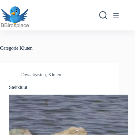
Ga
naar
de
inhoud
Categorie
Kluten
Dwaalgasten
,
Kluten
Steltkluut