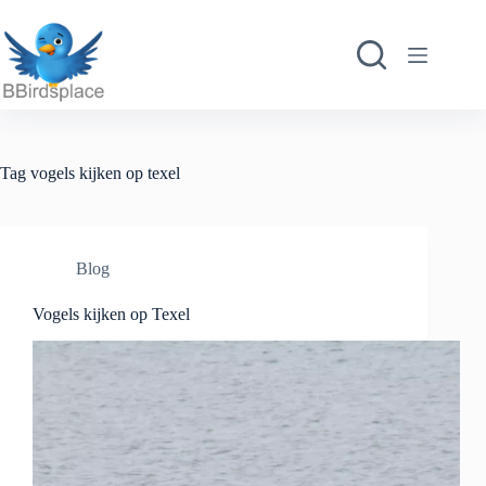
Ga
naar
de
inhoud
Tag
vogels kijken op texel
Blog
Vogels kijken op Texel