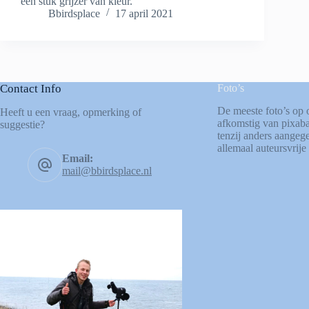
een stuk grijzer van kleur.
Bbirdsplace
17 april 2021
Contact Info
Foto’s
De meeste foto’s op 
Heeft u een vraag, opmerking of
afkomstig van
pixab
suggestie?
tenzij anders aangege
allemaal auteursvrije 
Email:
mail@bbirdsplace.nl