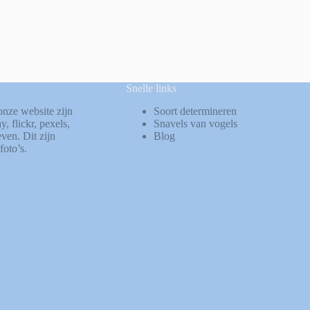
Snelle links
onze website zijn
Soort determineren
ay
,
flickr
,
pexels
,
Snavels van vogels
ven. Dit zijn
Blog
foto’s.