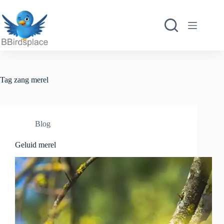
Ga
naar
de
inhoud
Tag
zang merel
Blog
Geluid merel