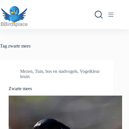
Ga
naar
de
inhoud
Tag
zwarte mees
Mezen
,
Tuin, bos en stadvogels
,
Vogelkleur
bruin
Zwarte mees