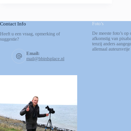
Contact Info
Foto’s
De meeste foto’s op 
Heeft u een vraag, opmerking of
afkomstig van
pixab
suggestie?
tenzij anders aangege
allemaal auteursvrije 
Email:
mail@bbirdsplace.nl