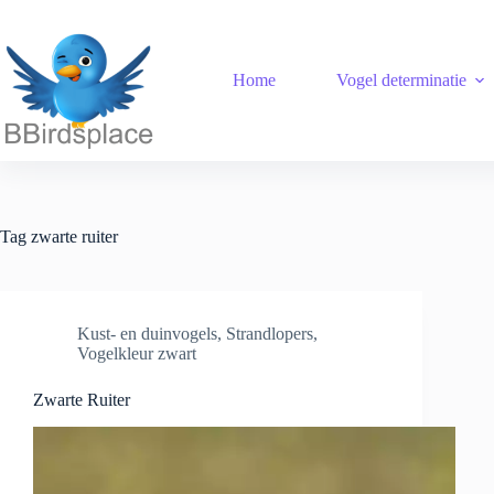
Ga
naar
de
inhoud
Home
Vogel determinatie
Tag
zwarte ruiter
Kust- en duinvogels
,
Strandlopers
,
Vogelkleur zwart
Zwarte Ruiter