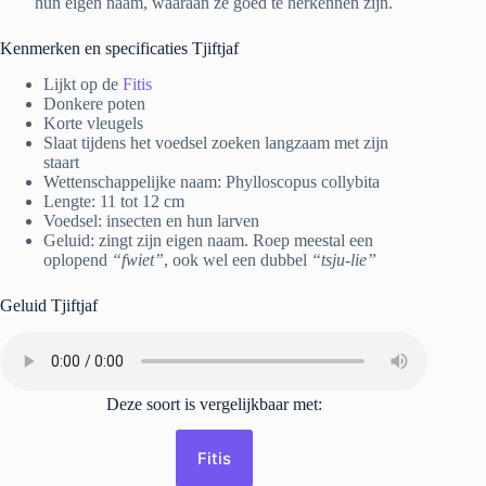
hun eigen naam, waaraan ze goed te herkennen zijn.
Kenmerken en specificaties Tjiftjaf
Lijkt op de
Fitis
Donkere poten
Korte vleugels
Slaat tijdens het voedsel zoeken langzaam met zijn
staart
Wettenschappelijke naam: Phylloscopus collybita
Lengte: 11 tot 12 cm
Voedsel: insecten en hun larven
Geluid: zingt zijn eigen naam. Roep meestal een
oplopend
“fwiet”
, ook wel een dubbel
“tsju-lie”
Geluid Tjiftjaf
Deze soort is vergelijkbaar met:
Fitis