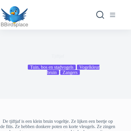
Ga
naar
de
inhoud
Tjiftjaf
Tuin, bos en stadvogels
Vogelkleur
bruin
Zangers
De tjiftjaf is een klein bruin vogeltje. Ze lijken een beetje op
de fitis. Ze hebben donkere poten en korte vleugels. Ze zingen