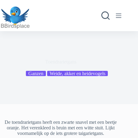
Ga
naar
de
inhoud
Toendrarietgans
Ganzen
Weide, akker en heidevogels
De toendrarietgans heeft een zwarte snavel met een beetje
oranje. Het verenkleed is bruin met een witte stuit. Lijkt
voornamelijk op de iets grotere taigarietgans.