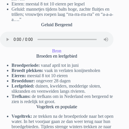
Eieren: meestal 8 tot 10 eieren per legsel
Geluid: mannetjes tijdens balts hoge, zachte fluitjes en
trillers; vrouwtjes roepen laag “rra-rra-rra-rra” en “a-a-a-
a….”
Geluid Bergeend
Bron
Broeden en leefgebied
Broedperiode:
vanaf april tot in juni
Broedt plekken:
vaak in verlaten konijnenholen
Eieren:
meestal 8 tot 10 eieren
Broedduur:
ongeveer 28 dagen
Leefgebied:
duinen, kwelders, modderige sloten,
slikranden en veenweiden langs rivieren.
Trefkans:
de trefkans om in Nederland een bergeend te
zien is redelijk tot groot.
Vogeltrek en populatie
Vogeltrek:
ze trekken na de broedperiode naar het open
water. In het voorjaar gaan ze dan weer terug naar hun
broedgebieden. Tijdens strenge winters trekken ze naar