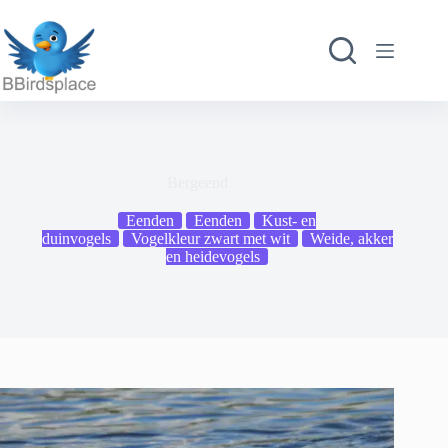
Ga
naar
de
inhoud
Bergeend
Eenden
Eenden
Kust- en
duinvogels
Vogelkleur zwart met wit
Weide, akker
en heidevogels