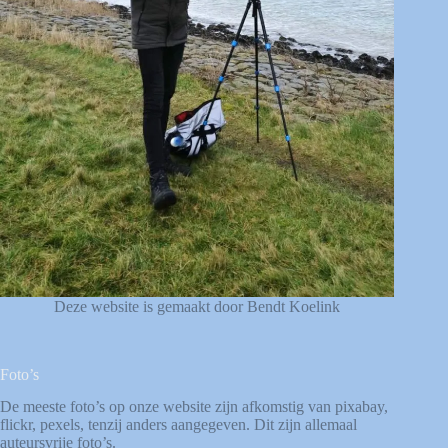
Deze website is gemaakt door Bendt Koelink
Foto’s
De meeste foto’s op onze website zijn afkomstig van
pixabay
,
flickr
,
pexels
, tenzij anders aangegeven. Dit zijn allemaal
auteursvrije foto’s.