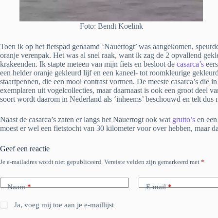
Foto: Bendt Koelink
Toen ik op het fietspad genaamd ‘Nauertogt’ was aangekomen, speurde 
oranje verenpak. Het was al snel raak, want ik zag de 2 opvallend gek
krakeenden. Ik stapte meteen van mijn fiets en besloot de
casarca’s
eers
een helder oranje gekleurd lijf en een kaneel- tot roomkleurige gekle
staartpennen, die een mooi contrast vormen. De meeste casarca’s die 
exemplaren uit vogelcollecties, maar daarnaast is ook een groot deel 
soort wordt daarom in Nederland als ‘inheems’ beschouwd en telt dus 
Naast de casarca’s zaten er langs het Nauertogt ook wat
grutto’s
en een
moest er wel een fietstocht van 30 kilometer voor over hebben, maar d
Geef een reactie
Je e-mailadres wordt niet gepubliceerd.
Vereiste velden zijn gemarkeerd met
*
Naam
*
E-mail
*
Ja, voeg mij toe aan je e-maillijst