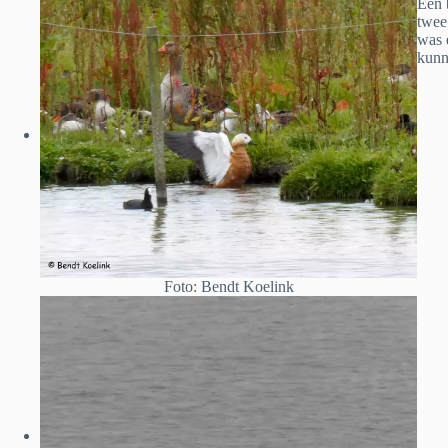
Een 
twe
was 
kunn
Foto: Bendt Koelink