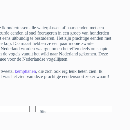
ik ondertussen alle waterplassen af naar eenden met een
leurde eenden al snel foerageren in een groep van honderden
t eens uitbundig te bestuderen. Het zijn prachtige eenden met
urde kop. Daarnaast hebben ze een paar mooie zwarte
in Nederland worden waargenomen betreffen deels ontsnapte
van de vogels vanuit het wild naar Nederland gekomen. Deze
mee voor de Nederlandse vogellijsten.
 tweetal
kemphanen
, die zich ook erg leuk lieten zien. Ik
at was het zien van deze prachtige eendensoort zeker waard!
Site