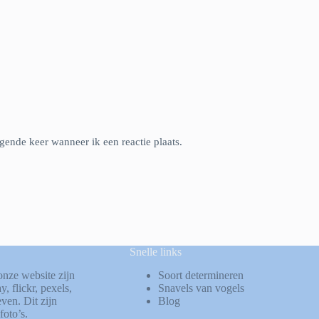
gende keer wanneer ik een reactie plaats.
Snelle links
onze website zijn
Soort determineren
ay
,
flickr
,
pexels
,
Snavels van vogels
ven. Dit zijn
Blog
foto’s.