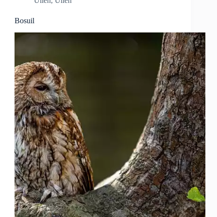
Uilen
,
Uilen
Bosuil