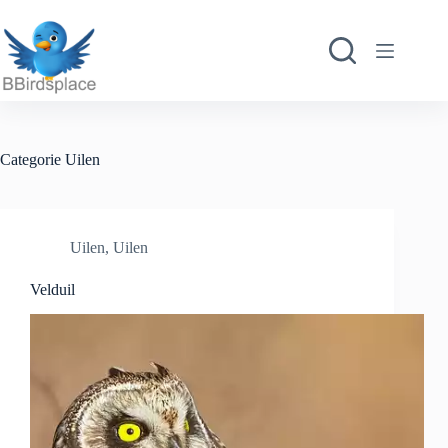
Ga
naar
de
inhoud
Categorie
Uilen
Uilen
,
Uilen
Velduil