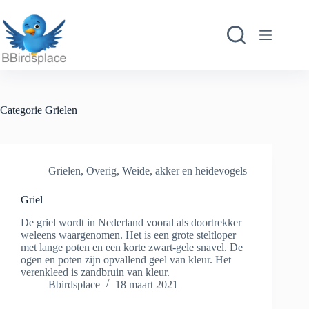
Ga
naar
de
inhoud
Categorie
Grielen
Grielen
,
Overig
,
Weide, akker en heidevogels
Griel
De griel wordt in Nederland vooral als doortrekker
weleens waargenomen. Het is een grote steltloper
met lange poten en een korte zwart-gele snavel. De
ogen en poten zijn opvallend geel van kleur. Het
verenkleed is zandbruin van kleur.
Bbirdsplace
18 maart 2021