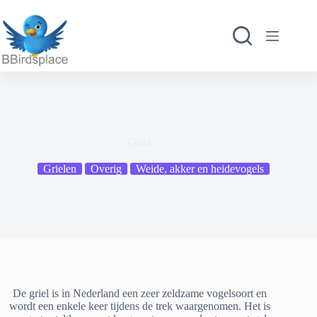
Ga
naar
de
inhoud
Griel
Grielen
Overig
Weide, akker en heidevogels
De griel is in Nederland een zeer zeldzame vogelsoort en
wordt een enkele keer tijdens de trek waargenomen. Het is