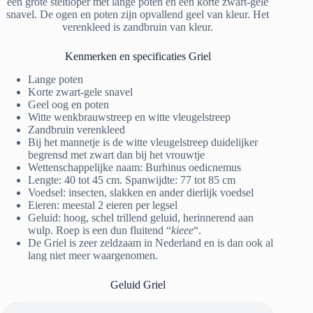
een grote steltloper met lange poten en een korte zwart-gele
snavel. De ogen en poten zijn opvallend geel van kleur. Het
verenkleed is zandbruin van kleur.
Kenmerken en specificaties Griel
Lange poten
Korte zwart-gele snavel
Geel oog en poten
Witte wenkbrauwstreep en witte vleugelstreep
Zandbruin verenkleed
Bij het mannetje is de witte vleugelstreep duidelijker
begrensd met zwart dan bij het vrouwtje
Wettenschappelijke naam: Burhinus oedicnemus
Lengte: 40 tot 45 cm. Spanwijdte: 77 tot 85 cm
Voedsel: insecten, slakken en ander dierlijk voedsel
Eieren: meestal 2 eieren per legsel
Geluid: hoog, schel trillend geluid, herinnerend aan
wulp. Roep is een dun fluitend “
kieee
“.
De Griel is zeer zeldzaam in Nederland en is dan ook al
lang niet meer waargenomen.
Geluid Griel