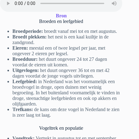
Bron
Broeden en leefgebied
Broedperiode:
broedt vanaf mei tot en met augustus.
Broedt plekken:
het nest is een kaal kuiltje in de
zandgrond.
Eieren:
meestal een of twee legsel per jaar, met
ongeveer 2 eieren per legsel.
Broedduur:
het duurt ongeveer 24 tot 27 dagen
voordat de eieren uit komen.
Uitgevlogen:
het duurt ongeveer 36 tot en met 42
dagen voordat de jonge vogels uitvliegen.
Leefgebied:
in Nederland was het voornamelijk een
broedvogel in droge, open duinen met weinig
begroeiing. In het buitenland voornamelijk te vinden in
droge, steenachtige leefgebieden en ook op akkers en
olijfgaarden.
Trefkans:
de kans om deze vogel in Nederland te zien
is zeer laag tot laag.
Vogeltrek en populatie
Vogeltrek:
Vertrekt in augustus tot en met september