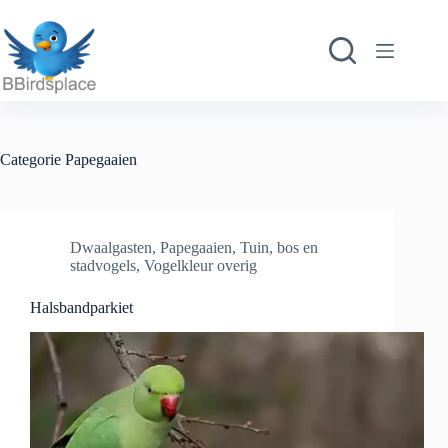
Ga
naar
de
inhoud
Categorie
Papegaaien
Dwaalgasten
,
Papegaaien
,
Tuin, bos en
stadvogels
,
Vogelkleur overig
Halsbandparkiet