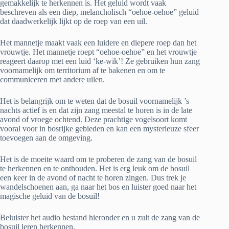
gemakkelijk te herkennen is. Het geluid wordt vaak
beschreven als een diep, melancholisch “oehoe-oehoe” geluid
dat daadwerkelijk lijkt op de roep van een uil.
Het mannetje maakt vaak een luidere en diepere roep dan het
vrouwtje. Het mannetje roept “oehoe-oehoe” en het vrouwtje
reageert daarop met een luid ‘ke-wik’! Ze gebruiken hun zang
voornamelijk om territorium af te bakenen en om te
communiceren met andere uilen.
Het is belangrijk om te weten dat de bosuil voornamelijk ’s
nachts actief is en dat zijn zang meestal te horen is in de late
avond of vroege ochtend. Deze prachtige vogelsoort komt
vooral voor in bosrijke gebieden en kan een mysterieuze sfeer
toevoegen aan de omgeving.
Het is de moeite waard om te proberen de zang van de bosuil
te herkennen en te onthouden. Het is erg leuk om de bosuil
een keer in de avond of nacht te horen zingen. Dus trek je
wandelschoenen aan, ga naar het bos en luister goed naar het
magische geluid van de bosuil!
Beluister het audio bestand hieronder en u zult de zang van de
bosuil leren herkennen.