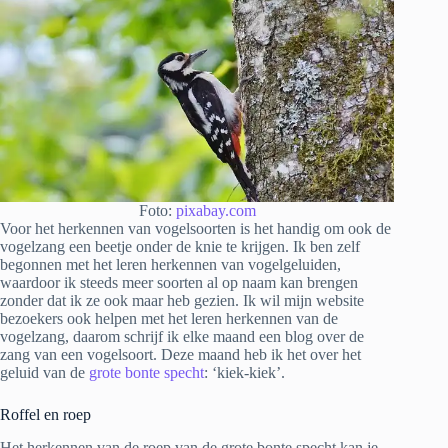
Foto:
pixabay.com
Voor het herkennen van vogelsoorten is het handig om ook de
vogelzang een beetje onder de knie te krijgen. Ik ben zelf
begonnen met het leren herkennen van vogelgeluiden,
waardoor ik steeds meer soorten al op naam kan brengen
zonder dat ik ze ook maar heb gezien. Ik wil mijn website
bezoekers ook helpen met het leren herkennen van de
vogelzang, daarom schrijf ik elke maand een blog over de
zang van een vogelsoort. Deze maand heb ik het over het
geluid van de
grote bonte specht
: ‘kiek-kiek’.
Roffel en roep
Het herkennen van de roep van de grote bonte specht kan je