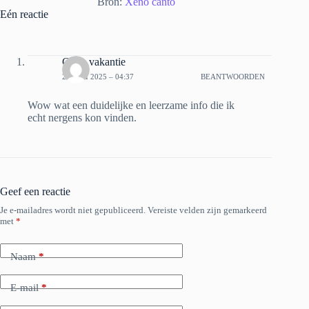
Bron:
Xeno canto
Eén reactie
Celsa vakantie
28 JULI 2025 – 04:37
BEANTWOORDEN
Wow wat een duidelijke en leerzame info die ik
echt nergens kon vinden.
Geef een reactie
Je e-mailadres wordt niet gepubliceerd.
Vereiste velden zijn gemarkeerd
met
*
Naam
*
E-mail
*