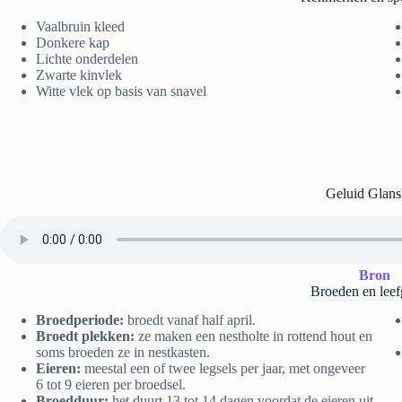
Vaalbruin kleed
Donkere kap
Lichte onderdelen
Zwarte kinvlek
Witte vlek op basis van snavel
Geluid Glan
Bron
Broeden en leef
Broedperiode:
broedt vanaf half april.
Broedt plekken:
ze maken een nestholte in rottend hout en
soms broeden ze in nestkasten.
Eieren:
meestal een of twee legsels per jaar, met ongeveer
6 tot 9 eieren per broedsel.
Broedduur:
het duurt 13 tot 14 dagen voordat de eieren uit