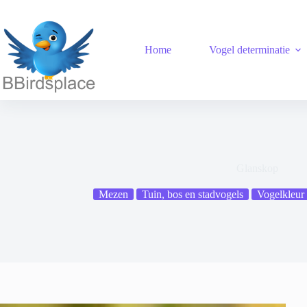
Ga
naar
de
inhoud
Home
Vogel determinatie
Glanskop
Mezen
Tuin, bos en stadvogels
Vogelkleur 