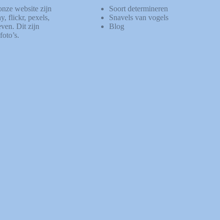
onze website zijn
Soort determineren
ay
,
flickr
,
pexels
,
Snavels van vogels
ven. Dit zijn
Blog
foto’s.