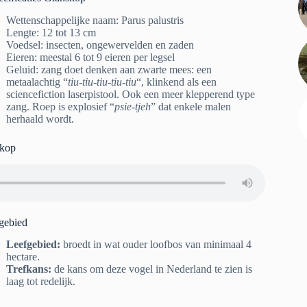
Wettenschappelijke naam: Parus palustris
Lengte: 12 tot 13 cm
Voedsel: insecten, ongewervelden en zaden
Eieren: meestal 6 tot 9 eieren per legsel
Geluid: zang doet denken aan zwarte mees: een
metaalachtig “
tiu-tiu-tiu-tiu-tiu
“, klinkend als een
sciencefiction laserpistool. Ook een meer klepperend type
zang. Roep is explosief “
psie-tjeh
” dat enkele malen
herhaald wordt.
skop
gebied
Leefgebied:
broedt in wat ouder loofbos van minimaal 4
hectare.
Trefkans:
de kans om deze vogel in Nederland te zien is
laag tot redelijk.