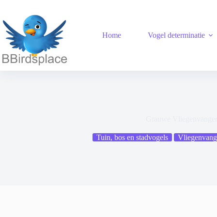
Ga
naar
de
inhoud
Home
Vogel determinatie
Grauwe Vliegenvange
Tuin, bos en stadvogels
Vliegenvang