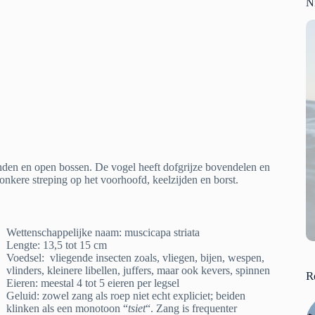
N
nden en open bossen. De vogel heeft dofgrijze bovendelen en
donkere streping op het voorhoofd, keelzijden en borst.
Wettenschappelijke naam: muscicapa striata
Lengte: 13,5 tot 15 cm
Voedsel: vliegende insecten zoals, vliegen, bijen, wespen,
vlinders, kleinere libellen, juffers, maar ook kevers, spinnen
R
Eieren: meestal 4 tot 5 eieren per legsel
Geluid: zowel zang als roep niet echt expliciet; beiden
klinken als een monotoon “
tsiet
“. Zang is frequenter