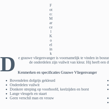
F
ot
o:
M
ar
ce
l
K
o
el
in
k
D
e grauwe vliegenvanger is voornamelijk te vinden in bosra
de onderdelen zijn vuilwit van kleur. Hij heeft een 
Kenmerken en specificaties Grauwe Vliegenvanger
Bovendelen dofgrijs gekleurd
Onderdelen vuilwit
Donkere streping op voorhoofd, keelzijden en borst
Lange vleugels en staart
Geen verschil man en vrouw