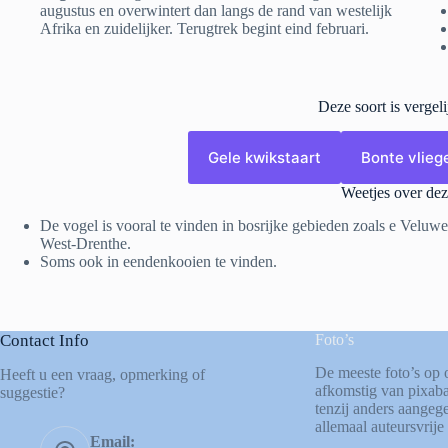
augustus en overwintert dan langs de rand van westelijk
Afrika en zuidelijker. Terugtrek begint eind februari.
Deze soort is vergel
Gele kwikstaart
Bonte vlie
Weetjes over dez
De vogel is vooral te vinden in bosrijke gebieden zoals e Velu
West-Drenthe.
Soms ook in eendenkooien te vinden.
Contact Info
Foto’s
De meeste foto’s op 
Heeft u een vraag, opmerking of
afkomstig van
pixab
suggestie?
tenzij anders aangege
allemaal auteursvrije 
Email: