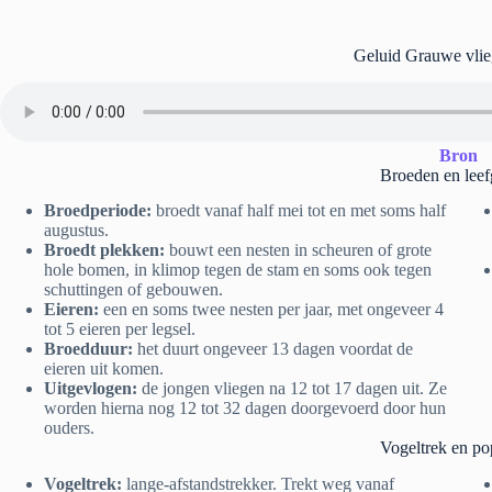
Geluid Grauwe vli
Bron
Broeden en leef
Broedperiode:
broedt vanaf half mei tot en met soms half
augustus.
Broedt plekken:
bouwt een nesten in scheuren of grote
hole bomen, in klimop tegen de stam en soms ook tegen
schuttingen of gebouwen.
Eieren:
een en soms twee nesten per jaar, met ongeveer 4
tot 5 eieren per legsel.
Broedduur:
het duurt ongeveer 13 dagen voordat de
eieren uit komen.
Uitgevlogen:
de jongen vliegen na 12 tot 17 dagen uit. Ze
worden hierna nog 12 tot 32 dagen doorgevoerd door hun
ouders.
Vogeltrek en po
Vogeltrek:
lange-afstandstrekker. Trekt weg vanaf