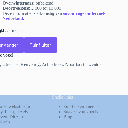
Overwinteraars:
onbekend
Doortrekkers:
2 000 tot 10 000
Deze informatie is afkomstig van
sovon vogelonderzoek
Nederland
.
ijkbaar met:
genvanger
Tuinfluiter
e vogel
we, Utrechtse Heuvelrug, Achterhoek, Noordoost-Twente en
Snelle links
onze website zijn
Soort determineren
ay
,
flickr
,
pexels
,
Snavels van vogels
ven. Dit zijn
Blog
foto’s.