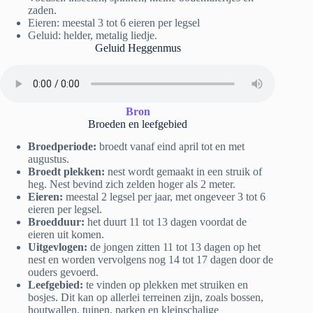
zaden.
Eieren: meestal 3 tot 6 eieren per legsel
Geluid: helder, metalig liedje.
Geluid Heggenmus
Bron
Broeden en leefgebied
Broedperiode:
broedt vanaf eind april tot en met
augustus.
Broedt plekken:
nest wordt gemaakt in een struik of
heg. Nest bevind zich zelden hoger als 2 meter.
Eieren:
meestal 2 legsel per jaar, met ongeveer 3 tot 6
eieren per legsel.
Broedduur:
het duurt 11 tot 13 dagen voordat de
eieren uit komen.
Uitgevlogen:
de jongen zitten 11 tot 13 dagen op het
nest en worden vervolgens nog 14 tot 17 dagen door de
ouders gevoerd.
Leefgebied:
te vinden op plekken met struiken en
bosjes. Dit kan op allerlei terreinen zijn, zoals bossen,
houtwallen, tuinen, parken en kleinschalige