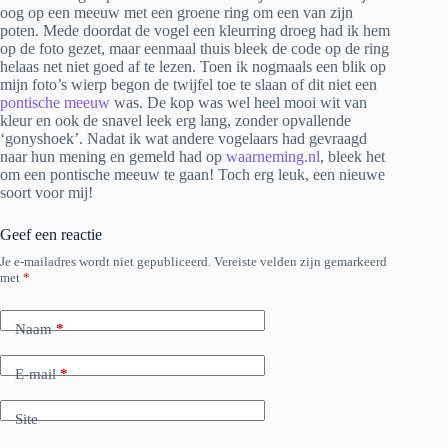
oog op een meeuw met een groene ring om een van zijn
poten. Mede doordat de vogel een kleurring droeg had ik hem
op de foto gezet, maar eenmaal thuis bleek de code op de ring
helaas net niet goed af te lezen. Toen ik nogmaals een blik op
mijn foto’s wierp begon de twijfel toe te slaan of dit niet een
pontische meeuw
was. De kop was wel heel mooi wit van
kleur en ook de snavel leek erg lang, zonder opvallende
‘gonyshoek’. Nadat ik wat andere vogelaars had gevraagd
naar hun mening en gemeld had op
waarneming.nl
, bleek het
om een pontische meeuw te gaan! Toch erg leuk, een nieuwe
soort voor mij!
Geef een reactie
Je e-mailadres wordt niet gepubliceerd.
Vereiste velden zijn gemarkeerd
met
*
Naam
*
E-mail
*
Site