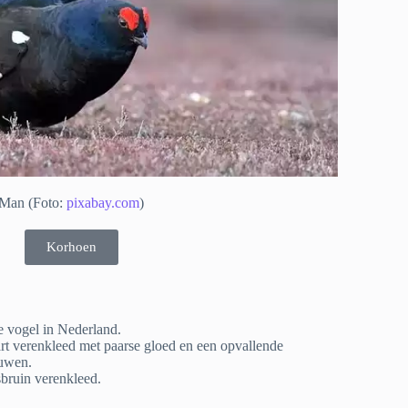
Man (Foto:
pixabay.com
)
Korhoen
 vogel in Nederland.
rt verenkleed met paarse gloed en een opvallende
uwen.
sbruin verenkleed.