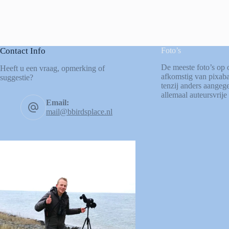
Contact Info
Foto’s
De meeste foto’s op 
Heeft u een vraag, opmerking of
afkomstig van
pixab
suggestie?
tenzij anders aangege
allemaal auteursvrije 
Email:
mail@bbirdsplace.nl