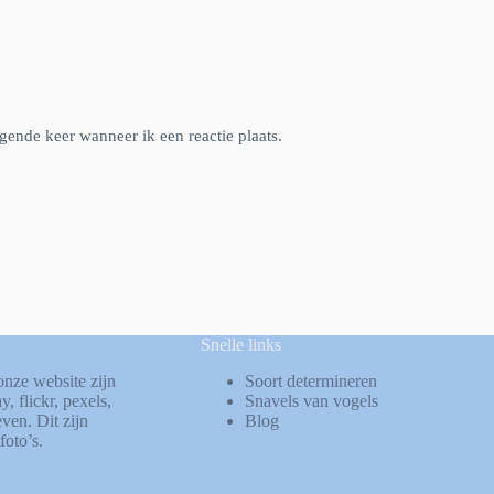
gende keer wanneer ik een reactie plaats.
Snelle links
onze website zijn
Soort determineren
ay
,
flickr
,
pexels
,
Snavels van vogels
ven. Dit zijn
Blog
foto’s.