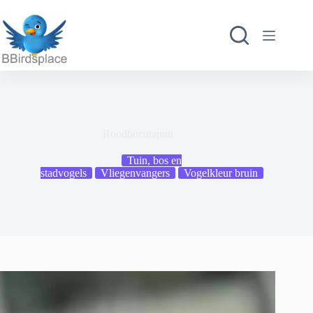
Ga
naar
de
inhoud
Roodborsttapuit
Tuin, bos en
stadvogels
Vliegenvangers
Vogelkleur bruin