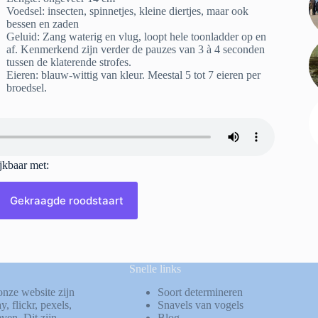
Voedsel: insecten, spinnetjes, kleine diertjes, maar ook
bessen en zaden
Geluid: Zang waterig en vlug, loopt hele toonladder op en
af. Kenmerkend zijn verder de pauzes van 3 à 4 seconden
tussen de klaterende strofes.
Eieren: blauw-wittig van kleur. Meestal 5 tot 7 eieren per
broedsel.
ijkbaar met:
Gekraagde roodstaart
Snelle links
onze website zijn
Soort determineren
ay
,
flickr
,
pexels
,
Snavels van vogels
ven. Dit zijn
Blog