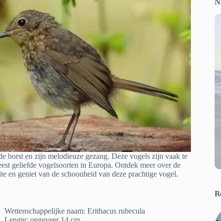
N
de borst en zijn melodieuze gezang. Deze vogels zijn vaak te
est geliefde vogelsoorten in Europa. Ontdek meer over de
e en geniet van de schoonheid van deze prachtige vogel.
R
Wettenschappelijke naam: Erithacus rubecula
Lengte: ongeveer 14 cm