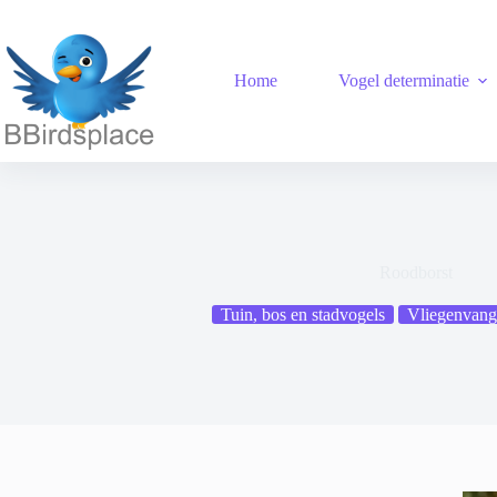
Ga
naar
de
inhoud
Home
Vogel determinatie
Roodborst
Tuin, bos en stadvogels
Vliegenvang