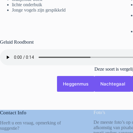
lichte onderbuik
Jonge vogels zijn gespikkeld
Geluid Roodborst
Deze soort is vergel
Heggenmus
Nachtegaal
Contact Info
Foto’s
De meeste foto’s op 
Heeft u een vraag, opmerking of
afkomstig van
pixab
suggestie?
tenzij anders aangege