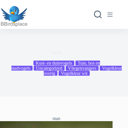
Ga
naar
de
inhoud
Tapuit
Kust- en duinvogels
Tuin, bos en
stadvogels
Uncategorized
Vliegenvangers
Vogelkleur
overig
Vogelkleur wit
man