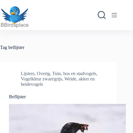
Ga
naar
de
inhoud
Tag
beflijster
Lijsters
,
Overig
,
Tuin, bos en stadvogels
,
Vogelkleur zwart/grijs
,
Weide, akker en
heidevogels
Beflijster