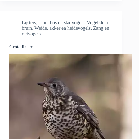
Lijsters
,
Tuin, bos en stadvogels
,
Vogelkleur
bruin
,
Weide, akker en heidevogels
,
Zang en
rietvogels
Grote lijster