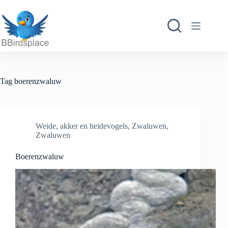
Ga
naar
de
inhoud
Tag
boerenzwaluw
Weide, akker en heidevogels
,
Zwaluwen
,
Zwaluwen
Boerenzwaluw