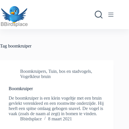
Ga
naar
de
inhoud
Tag
boomkruiper
Boomkruipers
,
Tuin, bos en stadvogels
,
Vogelkleur bruin
Boomkruiper
De boomkruiper is een klein vogeltje met een bruin
gevlekt verenkleed en een roomwitte onderzijde. Hij
heeft een spitse omlaag gebogen snavel. De vogel is
vaak (zoals de naam al zegt) in bomen te vinden.
Bbirdsplace
8 maart 2021