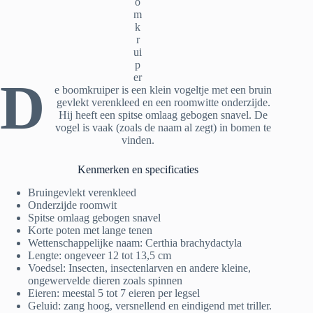
o
m
k
r
ui
p
er
D
e boomkruiper is een klein vogeltje met een bruin
gevlekt verenkleed en een roomwitte onderzijde.
Hij heeft een spitse omlaag gebogen snavel. De
vogel is vaak (zoals de naam al zegt) in bomen te
vinden.
Kenmerken en specificaties
Bruingevlekt verenkleed
Onderzijde roomwit
Spitse omlaag gebogen snavel
Korte poten met lange tenen
Wettenschappelijke naam: Certhia brachydactyla
Lengte: ongeveer 12 tot 13,5 cm
Voedsel: Insecten, insectenlarven en andere kleine,
ongewervelde dieren zoals spinnen
Eieren: meestal 5 tot 7 eieren per legsel
Geluid: zang hoog, versnellend en eindigend met triller.