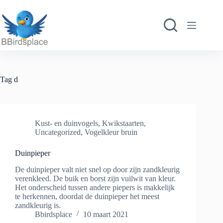
Ga
naar
de
inhoud
Tag
d
Kust- en duinvogels
,
Kwikstaarten
,
Uncategorized
,
Vogelkleur bruin
Duinpieper
De duinpieper valt niet snel op door zijn zandkleurig
verenkleed. De buik en borst zijn vuilwit van kleur.
Het onderscheid tussen andere piepers is makkelijk
te herkennen, doordat de duinpieper het meest
zandkleurig is.
Bbirdsplace
10 maart 2021