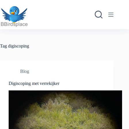
Ga
naar
de
inhoud
Tag
digiscoping
Blog
Digiscoping met verrekijker