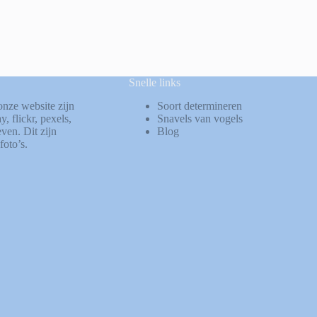
Snelle links
onze website zijn
Soort determineren
ay
,
flickr
,
pexels
,
Snavels van vogels
ven. Dit zijn
Blog
foto’s.