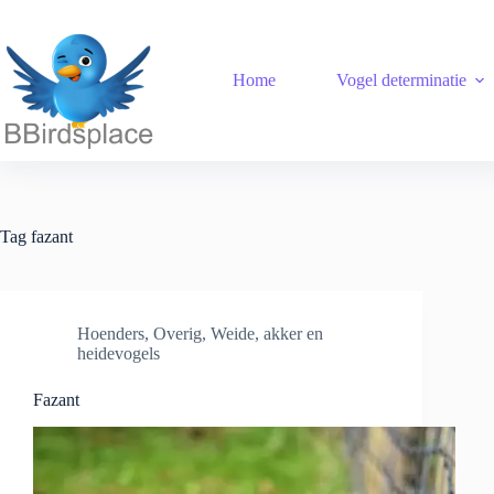
Ga
naar
de
inhoud
Home
Vogel determinatie
Tag
fazant
Hoenders
,
Overig
,
Weide, akker en
heidevogels
Fazant