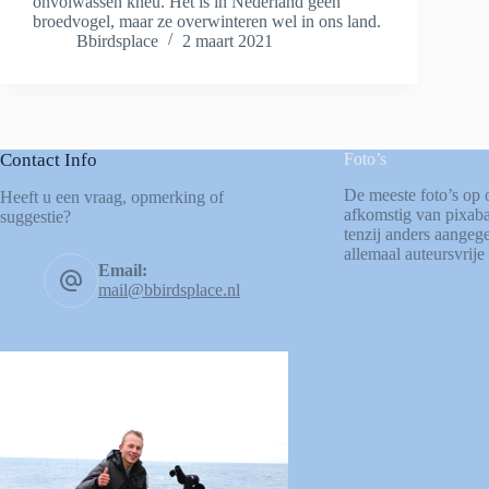
onvolwassen kneu. Het is in Nederland geen
broedvogel, maar ze overwinteren wel in ons land.
Bbirdsplace
2 maart 2021
Contact Info
Foto’s
De meeste foto’s op 
Heeft u een vraag, opmerking of
afkomstig van
pixab
suggestie?
tenzij anders aangege
allemaal auteursvrije 
Email:
mail@bbirdsplace.nl