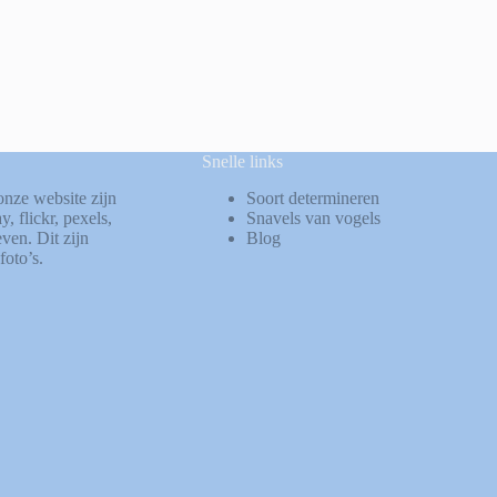
Snelle links
onze website zijn
Soort determineren
ay
,
flickr
,
pexels
,
Snavels van vogels
ven. Dit zijn
Blog
foto’s.