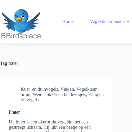
Ga
naar
de
inhoud
Home
Vogel determinatie
Tag
frater
Kust- en duinvogels
,
Vinken
,
Vogelkleur
bruin
,
Weide, akker en heidevogels
,
Zang en
rietvogels
Frater
De frater is een okerbruin vogeltje met een
gestreept lichaam. Hij lijkt een beetje op een