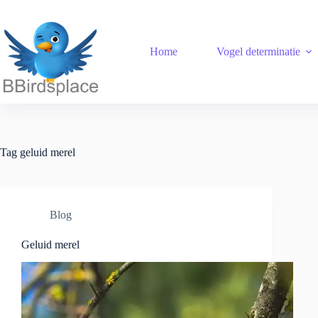
Ga
naar
de
inhoud
Home
Vogel determinatie
Tag
geluid merel
Blog
Geluid merel