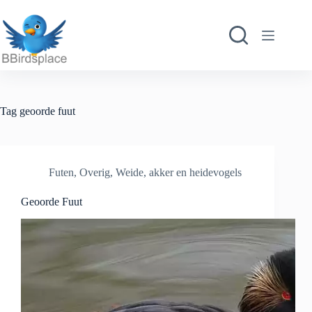
Ga
naar
de
inhoud
Tag
geoorde fuut
Futen
,
Overig
,
Weide, akker en heidevogels
Geoorde Fuut