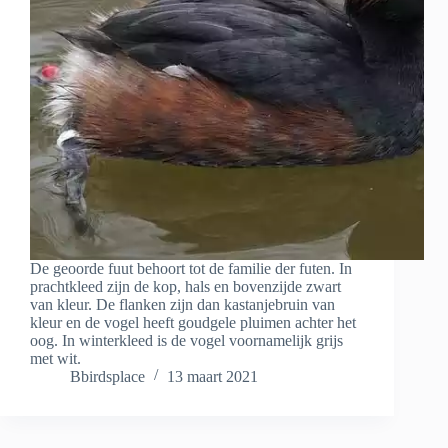
De geoorde fuut behoort tot de familie der futen. In
prachtkleed zijn de kop, hals en bovenzijde zwart
van kleur. De flanken zijn dan kastanjebruin van
kleur en de vogel heeft goudgele pluimen achter het
oog. In winterkleed is de vogel voornamelijk grijs
met wit.
Bbirdsplace
13 maart 2021