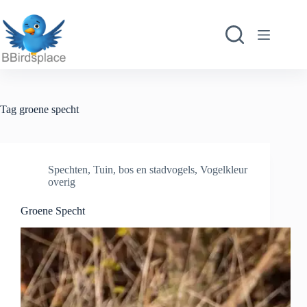
Ga
naar
de
inhoud
Tag
groene specht
Spechten
,
Tuin, bos en stadvogels
,
Vogelkleur
overig
Groene Specht