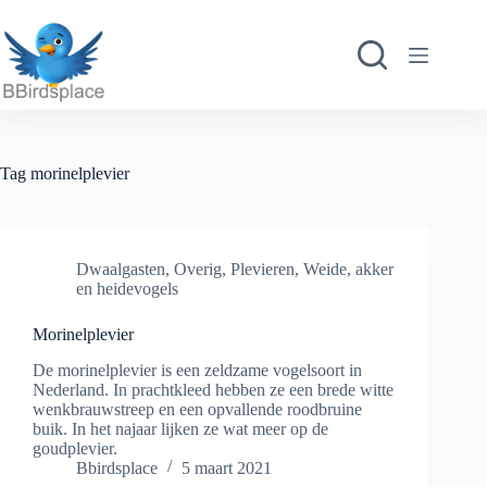
Ga
naar
de
inhoud
Tag
morinelplevier
Dwaalgasten
,
Overig
,
Plevieren
,
Weide, akker
en heidevogels
Morinelplevier
De morinelplevier is een zeldzame vogelsoort in
Nederland. In prachtkleed hebben ze een brede witte
wenkbrauwstreep en een opvallende roodbruine
buik. In het najaar lijken ze wat meer op de
goudplevier.
Bbirdsplace
5 maart 2021